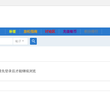
】
标签
放松指南
讨论区
充值银币
积分排行
帖子
搜
索
请先登录后才能继续浏览