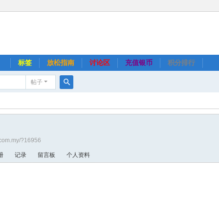
】
标签
放松指南
讨论区
充值银币
积分排行
帖子
搜
索
.com.my/?16956
册
记录
留言板
个人资料