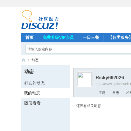
首页
免费升级VIP会员
一日三餐
【各类服务
›
动态
蜘
动态
蛛
Ricky692026
好友的动态
http://www.spiderweb
网
我的动态
主题
日志
相
随便看看
还没有相关动态