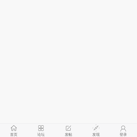
首页
论坛
发帖
发现
登录