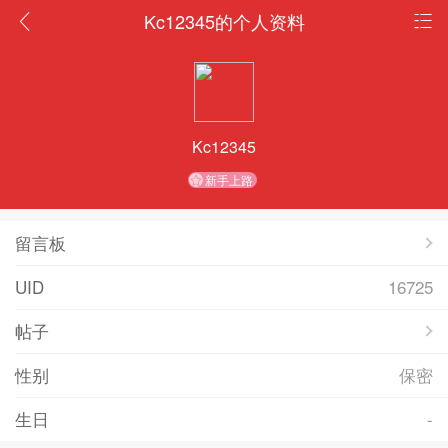
Kc12345的个人资料
Kc12345
新手上路
留言板
UID
16725
帖子
性别
保密
生日
-