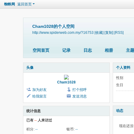
蜘蛛网
返回首页
Cham1028的个人空间
http://www.spiderweb.com.my/?16753
[收藏]
[复制]
[RSS]
空间首页
记录
日志
相册
主
头像
个人资料
性别
Cham1028
生日
加为好友
打个招呼
给我留言
发送消息
动态
统计信息
已有
--
人来访过
现在还没
积分:
--
银币:
--