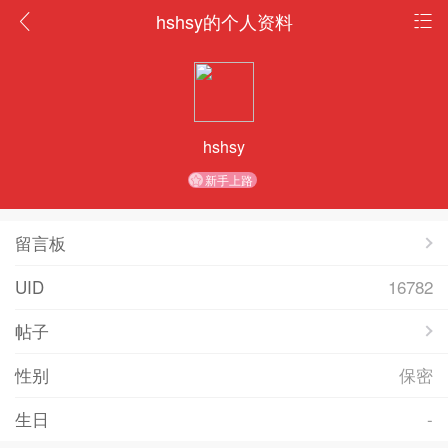
hshsy的个人资料
hshsy
新手上路
留言板
UID
16782
帖子
性别
保密
生日
-