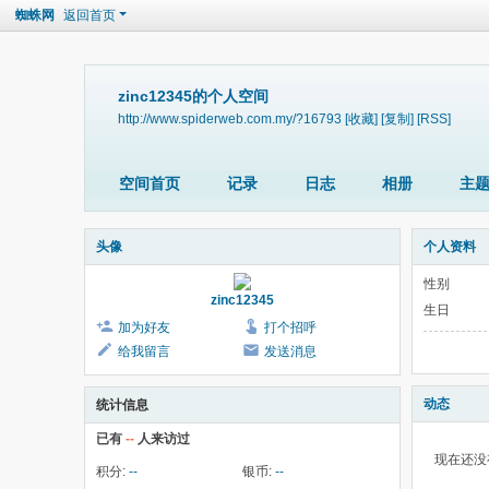
蜘蛛网
返回首页
zinc12345的个人空间
http://www.spiderweb.com.my/?16793
[收藏]
[复制]
[RSS]
空间首页
记录
日志
相册
主
头像
个人资料
性别
zinc12345
生日
加为好友
打个招呼
给我留言
发送消息
动态
统计信息
已有
--
人来访过
现在还没
积分:
--
银币:
--