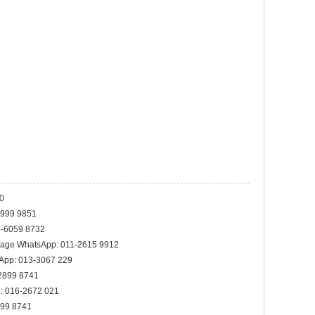
0
3999 9851
1-6059 8732
age WhatsApp: 011-2615 9912
pp: 013-3067 229
2899 8741
 016-2672 021
899 8741