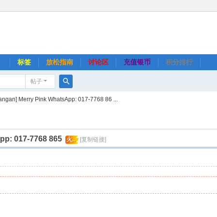
】
标签
放松指南
讨论区
充值银币
积分排行
帖子
搜
gan] Merry Pink WhatsApp: 017-7768 86 ...
索
p: 017-7768 865
火..
[复制链接]