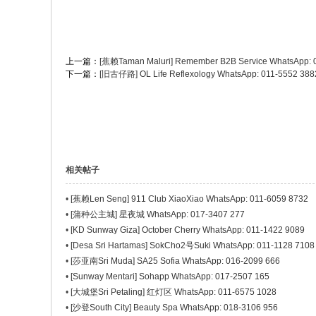
上一篇：
[蕉赖Taman Maluri] Remember B2B Service WhatsApp: 
下一篇：
[旧古仔路] OL Life Reflexology WhatsApp: 011-5552 388
相关帖子
•
[蕉赖Len Seng] 911 Club XiaoXiao WhatsApp: 011-6059 8732
•
[蒲种公主城] 星夜城 WhatsApp: 017-3407 277
•
[KD Sunway Giza] October Cherry WhatsApp: 011-1422 9089
•
[Desa Sri Hartamas] SokCho2号Suki WhatsApp: 011-1128 7108
•
[莎亚南Sri Muda] SA25 Sofia WhatsApp: 016-2099 666
•
[Sunway Mentari] Sohapp WhatsApp: 017-2507 165
•
[大城堡Sri Petaling] 红灯区 WhatsApp: 011-6575 1028
•
[沙登South City] Beauty Spa WhatsApp: 018-3106 956