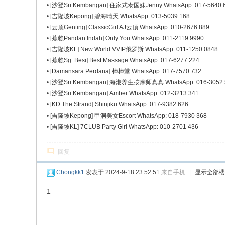
•
[沙登Sri Kembangan] 住家式泰国妹Jenny WhatsApp: 017-5640 
•
[吉隆坡Kepong] 碧海晴天 WhatsApp: 013-5039 168
•
[云顶Genting] ClassicGirl AJ云顶 WhatsApp: 010-2676 889
•
[蕉赖Pandan Indah] Only You WhatsApp: 011-2119 9990
•
[吉隆坡KL] New World VVIP俄罗斯 WhatsApp: 011-1250 0848
•
[蕉赖Sg. Besi] Best Massage WhatsApp: 017-6277 224
•
[Damansara Perdana] 棒棒堂 WhatsApp: 017-7570 732
•
[沙登Sri Kembangan] 海港养生按摩师真真 WhatsApp: 016-3052 
•
[沙登Sri Kembangan] Amber WhatsApp: 012-3213 341
•
[KD The Strand] Shinjiku WhatsApp: 017-9382 626
•
[吉隆坡Kepong] 甲洞美女Escort WhatsApp: 018-7930 368
•
[吉隆坡KL] 7CLUB Party Girl WhatsApp: 010-2701 436
回复
Chongkk1
发表于 2024-9-18 23:52:51
来自手机
|
显示全部楼
1