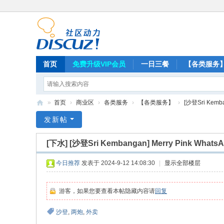
首页
免费升级VIP会员
一日三餐
【各类服务
»
首页
›
商业区
›
各类服务
›
【各类服务】
›
[沙登Sri Kemban
蜘
发新帖
蛛
[下水]
[沙登Sri Kembangan] Merry Pink WhatsAp
网
今日推荐
发表于 2024-9-12 14:08:30
|
显示全部楼层
游客，如果您要查看本帖隐藏内容请
回复
沙登
,
两炮
,
外卖