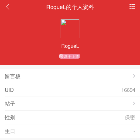
RogueL的个人资料
RogueL
新手上路
留言板
UID
16694
帖子
性别
保密
生日
-