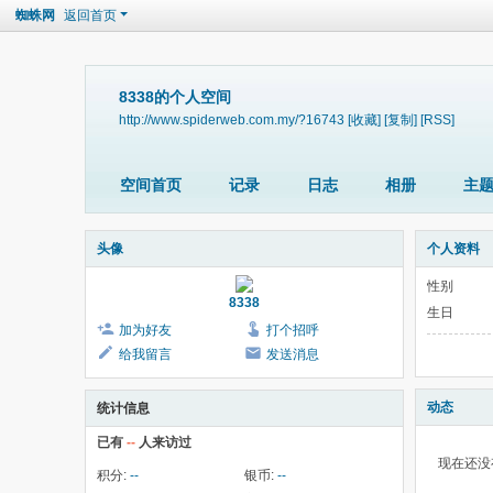
蜘蛛网
返回首页
8338的个人空间
http://www.spiderweb.com.my/?16743
[收藏]
[复制]
[RSS]
空间首页
记录
日志
相册
主
头像
个人资料
性别
8338
生日
加为好友
打个招呼
给我留言
发送消息
动态
统计信息
已有
--
人来访过
现在还没
积分:
--
银币:
--