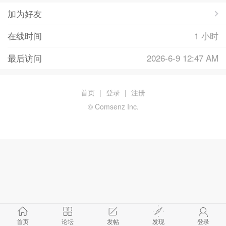
加为好友
在线时间
1 小时
最后访问
2026-6-9 12:47 AM
首页
|
登录
|
注册
© Comsenz Inc.
首页
论坛
发帖
发现
登录