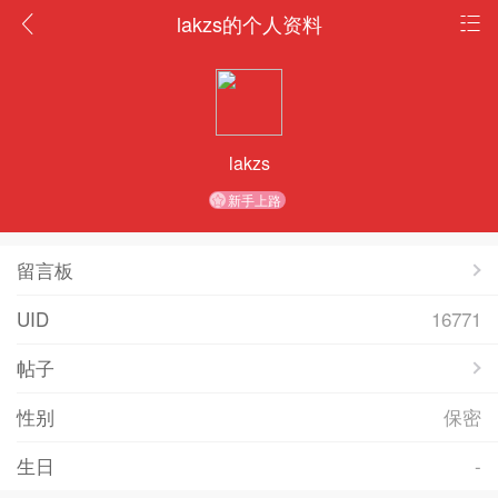
lakzs的个人资料
lakzs
新手上路
留言板
UID
16771
帖子
性别
保密
生日
-